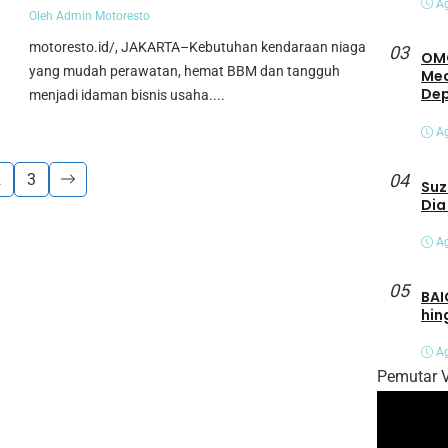
Ag
Oleh Admin Motoresto
motoresto.id/, JAKARTA–Kebutuhan kendaraan niaga
03
OMO
yang mudah perawatan, hemat BBM dan tangguh
Mec
De
menjadi idaman bisnis usaha....
Ag
2
3
04
Suz
Dia
Ag
05
BAI
hin
Ag
Pemutar 