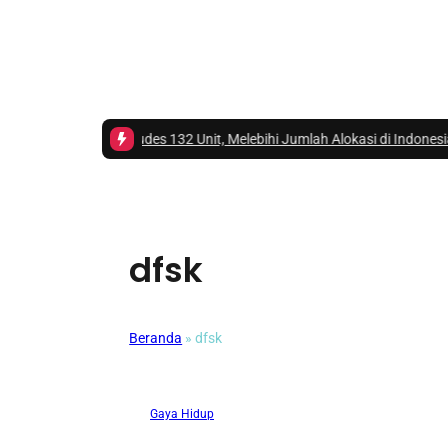
per-ONE Ludes 132 Unit, Melebihi Jumlah Alokasi di Indonesia
|
#3 -
Head
dfsk
Beranda
»
dfsk
Gaya Hidup