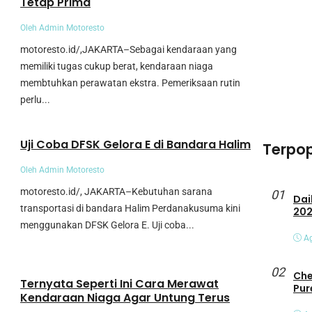
Tetap Prima
Oleh Admin Motoresto
motoresto.id/,JAKARTA–Sebagai kendaraan yang
memiliki tugas cukup berat, kendaraan niaga
membtuhkan perawatan ekstra. Pemeriksaan rutin
perlu...
Umum
Uji Coba DFSK Gelora E di Bandara Halim
Terpop
Oleh Admin Motoresto
motoresto.id/, JAKARTA–Kebutuhan sarana
01
Daihats
transportasi di bandara Halim Perdanakusuma kini
20
menggunakan DFSK Gelora E. Uji coba...
Ag
Umum
02
Che
Ternyata Seperti Ini Cara Merawat
Pur
Kendaraan Niaga Agar Untung Terus