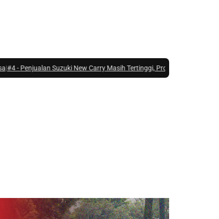
ualan Suzuki New Carry Masih Tertinggi, Program MBG Beri Kontribusi B