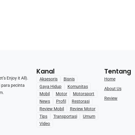
Kanal
Tentang
s Enjoy it All).
Home
Aksesoris
Bisnis
i para pecinta
Gaya Hidup
Komunitas
About Us
m.
Mobil
Motor
Motorsport
Review
News
Profil
Restorasi
Review Mobil
Review Motor
Tips
Transportasi
Umum
Video