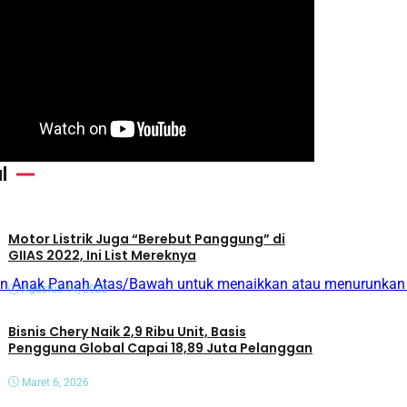
l
Motor Listrik Juga “Berebut Panggung” di
GIIAS 2022, Ini List Mereknya
n Anak Panah Atas/Bawah untuk menaikkan atau menurunkan
Agustus 14, 2022
Bisnis Chery Naik 2,9 Ribu Unit, Basis
Pengguna Global Capai 18,89 Juta Pelanggan
Maret 6, 2026