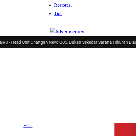
Restorasi
Tips
 Unit Changan Nevo Q05, Bukan Sekedar Sarana Hiburan Biasa
|
#4 -
Penj
Mobil