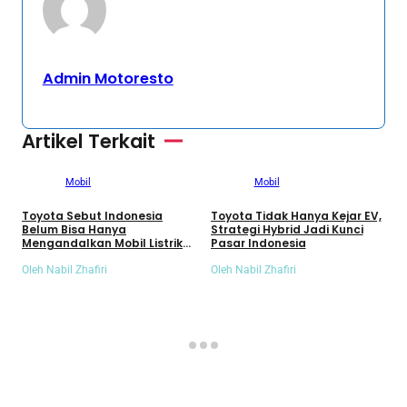
Admin Motoresto
Artikel Terkait
Mobil
Mobil
Toyota Sebut Indonesia
Toyota Tidak Hanya Kejar EV,
Belum Bisa Hanya
Strategi Hybrid Jadi Kunci
Mengandalkan Mobil Listrik
Pasar Indonesia
H
Murni
U
Oleh Nabil Zhafiri
Oleh Nabil Zhafiri
d
O