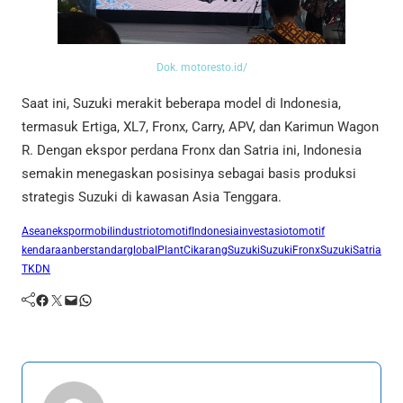
Dok. motoresto.id/
Saat ini, Suzuki merakit beberapa model di Indonesia,
termasuk Ertiga, XL7, Fronx, Carry, APV, dan Karimun Wagon
R. Dengan ekspor perdana Fronx dan Satria ini, Indonesia
semakin menegaskan posisinya sebagai basis produksi
strategis Suzuki di kawasan Asia Tenggara.
Asean
ekspormobil
industriotomotifIndonesia
investasiotomotif
kendaraanberstandarglobal
PlantCikarang
Suzuki
SuzukiFronx
SuzukiSatria
TKDN
Facebook
Twitter
Mail
WhatsApp