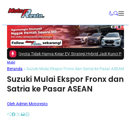
Toyota Tidak Hanya Kejar EV, Strategi Hybrid Jadi Kunci Pasar Indonesia
Mobil
Beranda
»
Suzuki Mulai Ekspor Fronx dan Satria ke Pasar ASEAN
Suzuki Mulai Ekspor Fronx dan
Satria ke Pasar ASEAN
Oleh Admin Motoresto
Facebook
Twitter
Mail
WhatsApp