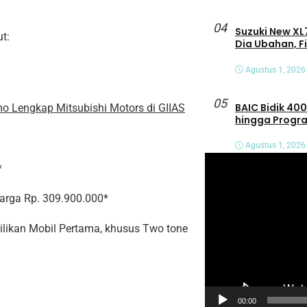
04
Suzuki New XL7
t:
Dia Ubahan, F
Agustus 1, 2026
05
BAIC Bidik 400
mo Lengkap Mitsubishi Motors di GIIAS
hingga Progra
Agustus 1, 2026
P
*
e
rga Rp. 309.900.000*
m
u
ilikan Mobil Pertama, khusus Two tone
t
a
r
V
00:00