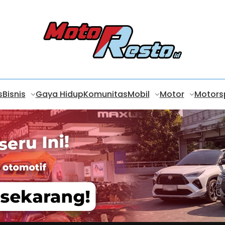
s
Bisnis
Gaya Hidup
Komunitas
Mobil
Motor
Motors