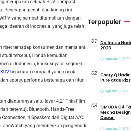
ang merupakan sebuah SUV Compact
a. Penerapan penuh dari konsep ini
 WR-V yang sempat ditampilkan dengan
Terpopuler
gai daerah di Indonesia, yang juga telah
01
Daihatsu Hadirkan Tiga Peny
n riset terhadap konsumen dan menjalani
2026
il studi tersebut, Honda kemudian
Agustus 1, 2026
en di Indonesia, khususnya di segmen
h
SUV
berukuran compact yang cocok
02
Chery Q Hadir 
Pure atau Rizz
dan sporty, performa bertenaga dan fitur
Agustus 2, 2026
kan diantaranya yaitu layar 4.2” Thin-Film
03
OMODA O4 Tamp
ian tertentu), Bluetooth, Hands-Free
Mecha Design
Connection, 4 Speakers dan Digital A/C.
Depan
da LaneWatch yang memberikan pengemudi
Agustus 2, 2026