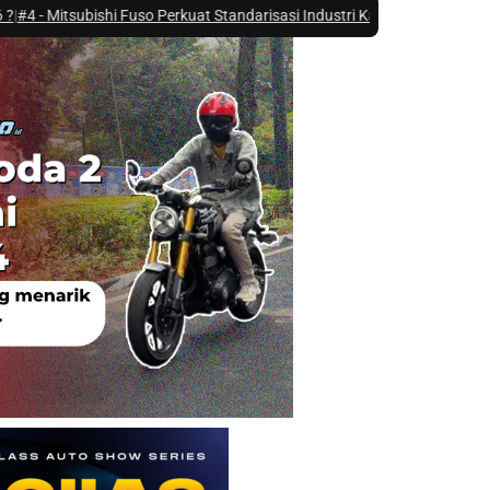
ishi Fuso Perkuat Standarisasi Industri Karoseri Lewat Fuso Karoseri 