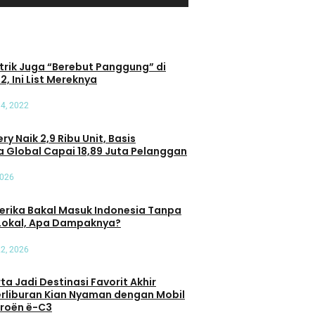
trik Juga “Berebut Panggung” di
2, Ini List Mereknya
4, 2022
ry Naik 2,9 Ribu Unit, Basis
 Global Capai 18,89 Juta Pelanggan
2026
erika Bakal Masuk Indonesia Tanpa
Lokal, Apa Dampaknya?
22, 2026
a Jadi Destinasi Favorit Akhir
Mobil
erliburan Kian Nyaman dengan Mobil
itroën ë-C3