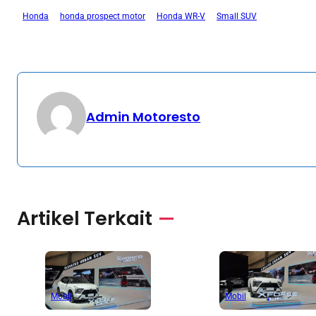
Honda
honda prospect motor
Honda WR-V
Small SUV
Admin Motoresto
Artikel Terkait
Mobil
Mobil