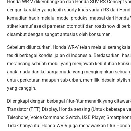
Honda WR-V dikembangkan dari Honda SUV RS Concept y
dengan karakter yang lebih sporty khas varian RS dari Hond
kemudian hadir melalui model produksi massal dari Honda
stiker kamuflase di pameran otomotif dan roadshow di berba
disambut dengan sangat antusias oleh konsumen.
Sebelum diluncurkan, Honda WR-V telah melalui serangkaia
tes di berbagai kondisi jalan di Indonesia. Berdasarkan has
merancang sebuah mobil yang menjawab kebutuhan konsum
anak muda dan keluarga muda yang menginginkan sebua
untuk perkotaan maupun sub-urban, memiliki desain stylish 
yang canggih.
Dilengkapi dengan berbagai fitur-fitur menarik yang ditawar
Transistor (TFT) Display, Honda sensing (Untuk beberapa var
Telephone, Voice Command Switch, USB Player, Smartphone 
Tidak hanya itu. Honda WR-V juga menawarkan fitur Hon