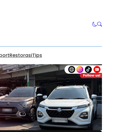
port
Restorasi
Tips