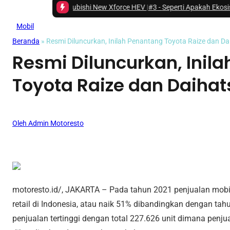
 pada Mitsubishi New Xforce HEV
|
#3 -
Seperti Apakah Ekosistem Next Gen
Mobil
Beranda
»
Resmi Diluncurkan, Inilah Penantang Toyota Raize dan D
Resmi Diluncurkan, Inil
Toyota Raize dan Daihat
Oleh Admin Motoresto
motoresto.id/, JAKARTA – Pada tahun 2021 penjualan mobil 
retail di Indonesia, atau naik 51% dibandingkan dengan t
penjualan tertinggi dengan total 227.626 unit dimana penj