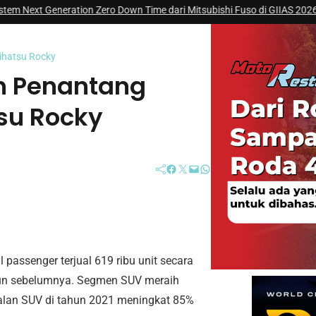
eration Zero Down Time dari Mitsubishi Fuso di GIIAS 2026 ?
|
#4 -
Mitsub
aihatsu Rocky
ah Penantang
su Rocky
Facebook
Twitter
Mail
WhatsApp
passenger terjual 619 ribu unit secara
ahun sebelumnya. Segmen SUV meraih
ualan SUV di tahun 2021 meningkat 85%