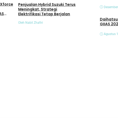
 Xforce
Mitsubishi New Xf
Penjualan Hybrid Suzuki Terus
Desember
Tampil Lebih Prem
Meningkat, Strategi
AS
Penyegaran pada 
Elektrifikasi Tetap Berjalan
dan Interiornya
Daihatsu Hadirk
Oleh Hiroshi A.M
Oleh Nabil Zhafiri
GIIAS 20
Agustus 1