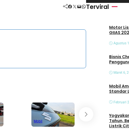
i
Terviral
Facebook
Twitter
Mail
WhatsApp
d
e
Motor Lis
o
GIIAS 202
Agustus 1
Bisnis Che
Pengguna
Maret 6, 
Mobil Am
Standar 
Februari 
Yogyakart
Tahun, B
Mobil
Mobil
Listrik C