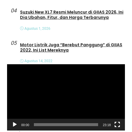
04
Suzuki New XL7 Resmi Meluncur di GIIAS 2026, Ini
Dia Ubahan, Fitur, dan Harga Terbarunya
Agustus 1, 2026
05
Motor Listrik Juga “Berebut Panggung” di GIIAS
2022, Ini List Mereknya
Agustus 14, 2022
P
e
m
u
t
a
r
V
00:00
23:18
i