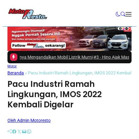
anya Mengandalkan Mobil Listrik Murni
|
#3 -
Hino Ajak Masyarakat Menja
Motor
Beranda
»
Pacu Industri Ramah Lingkungan, IMOS 2022 Kembali Dig
Pacu Industri Ramah
Lingkungan, IMOS 2022
Kembali Digelar
Oleh Admin Motoresto
Facebook
Twitter
Mail
WhatsApp