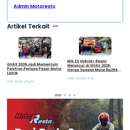
Admin Motoresto
Artikel Terkait
Motor
Motor
MG ZS Hybrid+ Resmi
Y
GIIAS 2026 Jadi Momentum
Meluncur di GIIAS 2026,
W
Polytron Perluas Pasar Motor
Harga Spesial Mulai Rp299,9
Listrik
Juta
O
Oleh Hiroshi A.M
Oleh Nabil Zhafiri