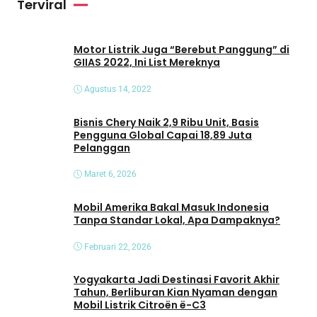
Terviral
d
e
o
Motor Listrik Juga “Berebut Panggung” di
GIIAS 2022, Ini List Mereknya
Agustus 14, 2022
Bisnis Chery Naik 2,9 Ribu Unit, Basis
Pengguna Global Capai 18,89 Juta
Pelanggan
Maret 6, 2026
Mobil Amerika Bakal Masuk Indonesia
Tanpa Standar Lokal, Apa Dampaknya?
Februari 22, 2026
Yogyakarta Jadi Destinasi Favorit Akhir
Tahun, Berliburan Kian Nyaman dengan
Mobil Listrik Citroën ë-C3