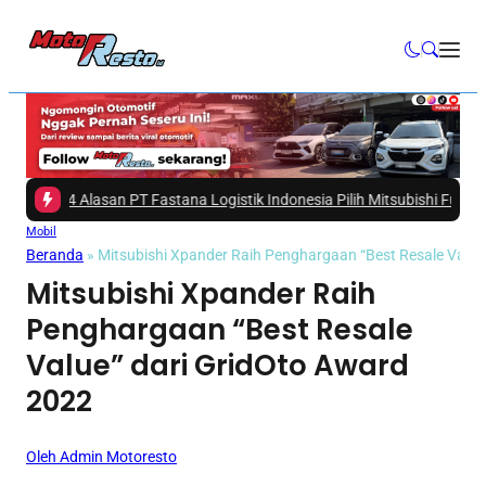
 Dia 4 Alasan PT Fastana Logistik Indonesia Pilih Mitsubishi Fuso eCante
Mobil
Beranda
»
Mitsubishi Xpander Raih Penghargaan “Best Resale Value
Mitsubishi Xpander Raih
Penghargaan “Best Resale
Value” dari GridOto Award
2022
Oleh Admin Motoresto