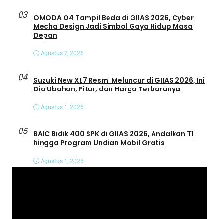
03
OMODA O4 Tampil Beda di GIIAS 2026, Cyber
Mecha Design Jadi Simbol Gaya Hidup Masa
Depan
Agustus 2, 2026
04
Suzuki New XL7 Resmi Meluncur di GIIAS 2026, Ini
Dia Ubahan, Fitur, dan Harga Terbarunya
Agustus 1, 2026
05
BAIC Bidik 400 SPK di GIIAS 2026, Andalkan T1
hingga Program Undian Mobil Gratis
Agustus 1, 2026
P
e
m
u