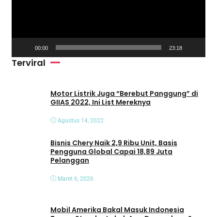
t
a
r
V
00:00
23:18
i
Terviral
d
e
o
Motor Listrik Juga “Berebut Panggung” di
GIIAS 2022, Ini List Mereknya
Agustus 14, 2022
Bisnis Chery Naik 2,9 Ribu Unit, Basis
Pengguna Global Capai 18,89 Juta
Pelanggan
Maret 6, 2026
Mobil Amerika Bakal Masuk Indonesia