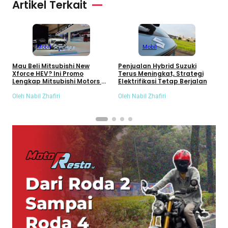
Artikel Terkait
Mobil
Mobil
Mau Beli Mitsubishi New
M
Penjualan Hybrid Suzuki
Xforce HEV? Ini Promo
T
Terus Meningkat, Strategi
Lengkap Mitsubishi Motors di
P
Elektrifikasi Tetap Berjalan
GIIAS 2026
d
Oleh Nabil Zhafiri
O
Oleh Nabil Zhafiri