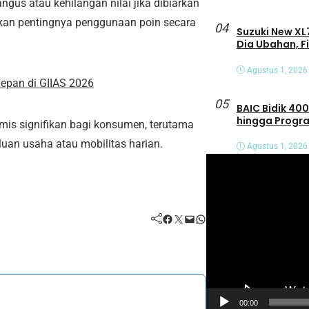
ngus atau kehilangan nilai jika dibiarkan
kan pentingnya penggunaan poin secara
04
Suzuki New XL7
Dia Ubahan, F
Agustus 1, 2026
epan di GIIAS 2026
05
BAIC Bidik 400
hingga Progra
mis signifikan bagi konsumen, terutama
an usaha atau mobilitas harian.
Agustus 1, 2026
P
e
m
Facebook
Twitter
Mail
WhatsApp
u
t
a
r
V
00:00