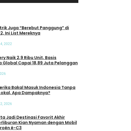
trik Juga “Berebut Panggung” di
2, Ini List Mereknya
4, 2022
ry Naik 2,9 Ribu Unit, Basis
 Global Capai 18,89 Juta Pelanggan
2026
Bisnis
erika Bakal Masuk Indonesia Tanpa
Lokal, Apa Dampaknya?
Kolaborasi Toyota dan
Garuda Indonesia Hadirkan
nsep Total
Layanan Premium Berhadiah
22, 2026
alkan Uptime
Hybrid EV
kan Biaya
Oleh Hiru Muhammad
anggan
a Jadi Destinasi Favorit Akhir
erliburan Kian Nyaman dengan Mobil
itroën ë-C3