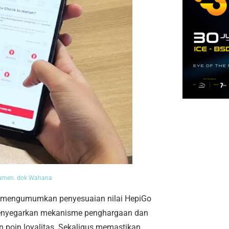
sumen. dok Wahana
 mengumumkan penyesuaian nilai HepiGo
menyegarkan mekanisme penghargaan dan
oin loyalitas. Sekaligus memastikan