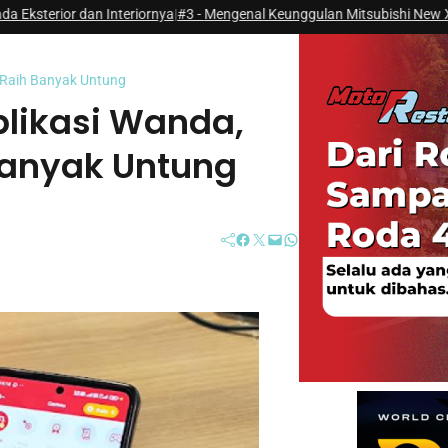
n Interiornya
|
#3 -
Mengenal Keunggulan Mitsubishi New Xforce HEV, SUV
 Raih Banyak Untung
plikasi Wanda,
anyak Untung
Facebook
Twitter
Mail
WhatsApp