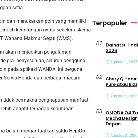
nggan setia.
oin dan menukarkan poin yang memiliki
Terpopuler
mperoleh keuntungan nyata sebelum skema
ves PT Wahana Makmur Sejati (WMS).
01
Daihatsu Hadirkan Tiga Peny
2026
pkan akan menjadikan pengalaman
de pra- penyesuaian, seluruh pengguna
Agustus 1, 2026
oin pada aplikasi WANDA. Ini berguna
02
er Servis Honda dan berbagai macam
Chery Q Hadir 
Pure atau Rizz
Agustus 2, 2026
an tidak bermakna penghapusan manfaat,
lebih adaptif terhadap kebutuhan
03
OMODA O4 Tamp
Mecha Design
Depan
na belum memanfaatkan saldo HepiGo
Agustus 2, 2026