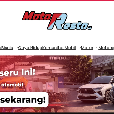
s
Bisnis
Gaya Hidup
Komunitas
Mobil
Motor
Motors