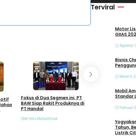
i
Terviral
d
e
Motor Lis
o
GIIAS 202
Agustus 1
Bisnis Che
Pengguna
Maret 6, 
Bisnis
Mobil Am
Bisnis
Standar 
Fokus di Dua Segmen ini, PT
otif
BAW Siap Rakit Produknya di
Hino Hadirkan Ko
 Bahas
Februari 
PT Handal
Support, Maksim
Kendaraan dan Te
Oleh Hiru Muhammad
Operasional Pel
Yogyakart
Oleh Satria Adi
Tahun, B
Listrik C