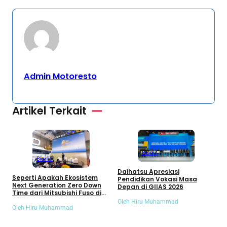
Admin Motoresto
Artikel Terkait
I
Bisnis
Bisnis
N
M
Daihatsu Apresiasi
E
Seperti Apakah Ekosistem
Pendidikan Vokasi Masa
O
Next Generation Zero Down
Depan di GIIAS 2026
Time dari Mitsubishi Fuso di
GIIAS 2026 ?
Oleh Hiru Muhammad
Oleh Hiru Muhammad