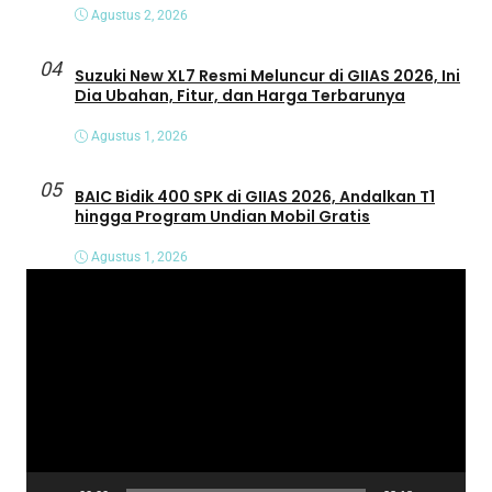
Agustus 2, 2026
04
Suzuki New XL7 Resmi Meluncur di GIIAS 2026, Ini
Dia Ubahan, Fitur, dan Harga Terbarunya
Agustus 1, 2026
05
BAIC Bidik 400 SPK di GIIAS 2026, Andalkan T1
hingga Program Undian Mobil Gratis
Agustus 1, 2026
P
e
m
u
t
a
r
V