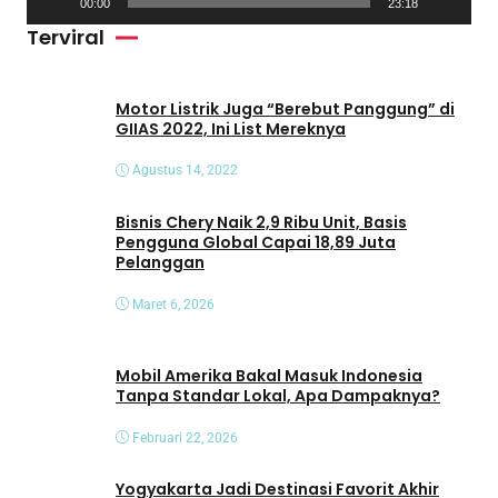
00:00
23:18
i
Terviral
d
e
o
Motor Listrik Juga “Berebut Panggung” di
GIIAS 2022, Ini List Mereknya
Agustus 14, 2022
Bisnis Chery Naik 2,9 Ribu Unit, Basis
Pengguna Global Capai 18,89 Juta
Pelanggan
Maret 6, 2026
Mobil Amerika Bakal Masuk Indonesia
Tanpa Standar Lokal, Apa Dampaknya?
Februari 22, 2026
Yogyakarta Jadi Destinasi Favorit Akhir