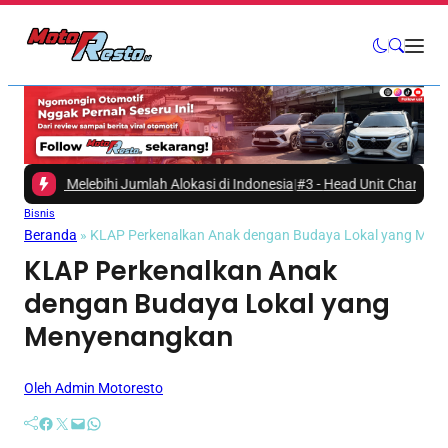
t, Melebihi Jumlah Alokasi di Indonesia
|
#3 -
Head Unit Changan Nevo Q
Bisnis
Beranda
»
KLAP Perkenalkan Anak dengan Budaya Lokal yang Men
KLAP Perkenalkan Anak
dengan Budaya Lokal yang
Menyenangkan
Oleh Admin Motoresto
Facebook
Twitter
Mail
WhatsApp