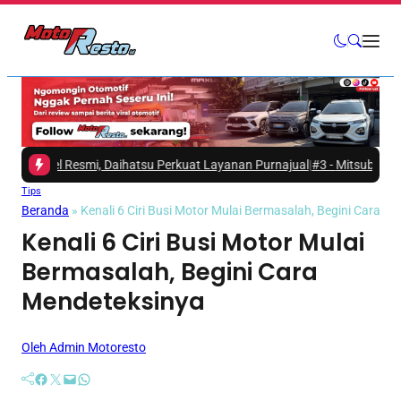
l Resmi, Daihatsu Perkuat Layanan Purnajual
|
#3 -
Mitsubishi Fuso dan 
Tips
Beranda
»
Kenali 6 Ciri Busi Motor Mulai Bermasalah, Begini Cara M
Kenali 6 Ciri Busi Motor Mulai
Bermasalah, Begini Cara
Mendeteksinya
Oleh Admin Motoresto
Facebook
Twitter
Mail
WhatsApp