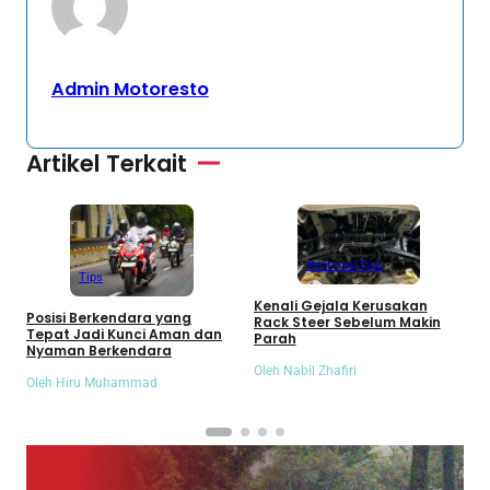
Admin Motoresto
Artikel Terkait
Restorasi
Tips
Tips
Kenali Gejala Kerusakan
M
Posisi Berkendara yang
Rack Steer Sebelum Makin
K
Tepat Jadi Kunci Aman dan
Parah
y
Nyaman Berkendara
Oleh Nabil Zhafiri
O
Oleh Hiru Muhammad