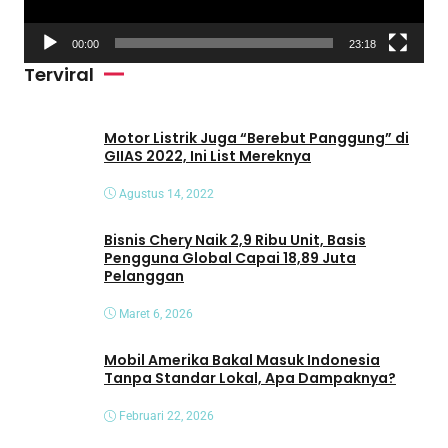
r
V
00:00
23:18
i
Terviral
d
e
o
Motor Listrik Juga “Berebut Panggung” di
GIIAS 2022, Ini List Mereknya
Agustus 14, 2022
Bisnis Chery Naik 2,9 Ribu Unit, Basis
Pengguna Global Capai 18,89 Juta
Pelanggan
Maret 6, 2026
Mobil Amerika Bakal Masuk Indonesia
Tanpa Standar Lokal, Apa Dampaknya?
Februari 22, 2026