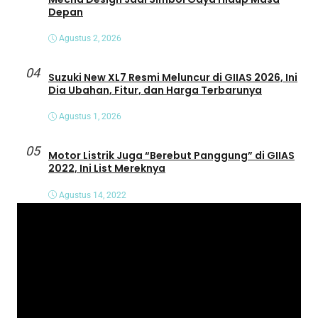
Depan
Agustus 2, 2026
04
Suzuki New XL7 Resmi Meluncur di GIIAS 2026, Ini
Dia Ubahan, Fitur, dan Harga Terbarunya
Agustus 1, 2026
05
Motor Listrik Juga “Berebut Panggung” di GIIAS
2022, Ini List Mereknya
Agustus 14, 2022
P
e
m
u
t
a