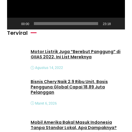
a
r
V
00:00
23:18
i
Terviral
d
e
o
Motor Listrik Juga “Berebut Panggung” di
GIIAS 2022, Ini List Mereknya
Agustus 14, 2022
Bisnis Chery Naik 2,9 Ribu Unit, Basis
Pengguna Global Capai 18,89 Juta
Pelanggan
Maret 6, 2026
Mobil Amerika Bakal Masuk Indonesia
Tanpa Standar Lokal, Apa Dampaknya?