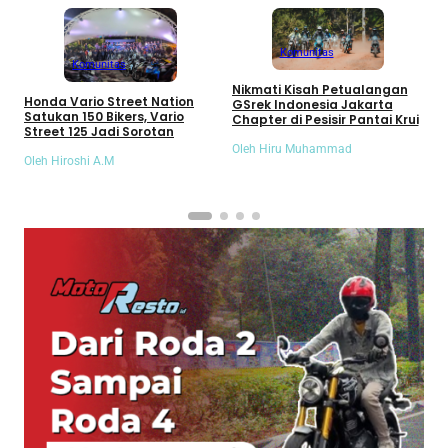
A
Komunitas
Komunitas
R
2
Nikmati Kisah Petualangan
Honda Vario Street Nation
GSrek Indonesia Jakarta
O
Satukan 150 Bikers, Vario
Chapter di Pesisir Pantai Krui
Street 125 Jadi Sorotan
Oleh Hiru Muhammad
Oleh Hiroshi A.M