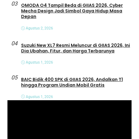
03
OMODA O4 Tampil Beda di GIIAS 2026, Cyber
Mecha Design Jadi Simbol Gaya Hidup Masa
Depan
Agustus 2, 2026
04
Suzuki New XL7 Resmi Meluncur di GIIAS 2026, Ini
Dia Ubahan, Fitur, dan Harga Terbarunya
Agustus 1, 2026
05
BAIC Bidik 400 SPK di GIIAS 2026, Andalkan T1
hingga Program Undian Mobil Gratis
Agustus 1, 2026
P
e
m
u
t