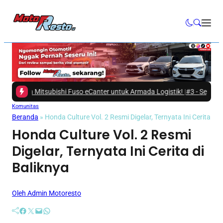
ih Mitsubishi Fuso eCanter untuk Armada Logistik!
|
#3 -
Seperti Apakah Ek
Komunitas
Beranda
»
Honda Culture Vol. 2 Resmi Digelar, Ternyata Ini Cerita di 
Honda Culture Vol. 2 Resmi
Digelar, Ternyata Ini Cerita di
Baliknya
Oleh Admin Motoresto
Facebook
Twitter
Mail
WhatsApp