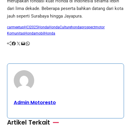
merupakan fondasi kuat Honda di Indonesia selama lebih
dari lima dekade. Beberapa peserta bahkan datang dari kota
jauh seperti Surabaya hingga Jayapura.
carmeetup
HCI2025
Honda
HondaCulture
hondaprospectmotor
KomunitasHonda
mobilHonda
Facebook
Twitter
Mail
WhatsApp
Admin Motoresto
Artikel Terkait