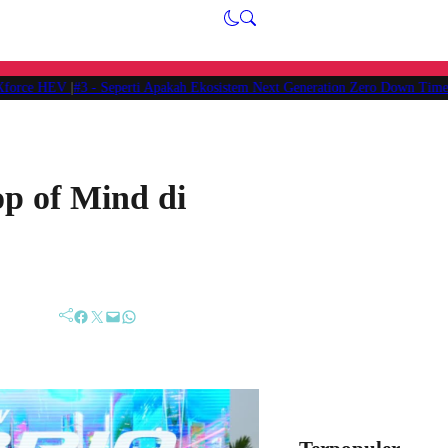
orce HEV
|
#3 -
Seperti Apakah Ekosistem Next Generation Zero Down Time dari
p of Mind di
Facebook
Twitter
Mail
WhatsApp