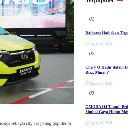
Terpopuler
01
Daihatsu Hadirkan Tiga
Agustus 1, 2026
02
Chery Q Hadir dalam Du
Rizz, Minat ?
Agustus 2, 2026
03
OMODA O4 Tampil Beda 
Simbol Gaya Hidup Ma
Agustus 2, 2026
ya sebagai city car paling populer di