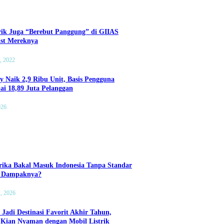
rik Juga “Berebut Panggung” di GIIAS
List Mereknya
, 2022
ry Naik 2,9 Ribu Unit, Basis Pengguna
ai 18,89 Juta Pelanggan
026
ika Bakal Masuk Indonesia Tanpa Standar
a Dampaknya?
2, 2026
 Jadi Destinasi Favorit Akhir Tahun,
 Kian Nyaman dengan Mobil Listrik