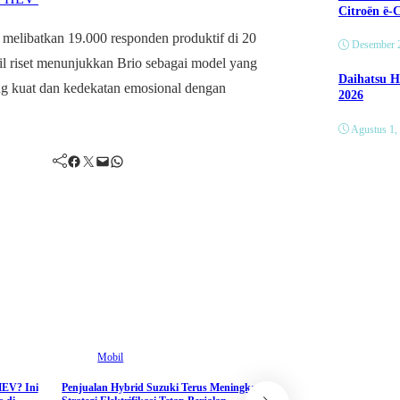
Citroën ë-
 melibatkan 19.000 responden produktif di 20
Desember 
l riset menunjukkan Brio sebagai model yang
Daihatsu H
ang kuat dan kedekatan emosional dengan
2026
Agustus 1,
Facebook
Twitter
Mail
WhatsApp
Mobil
Mobil
HEV? Ini
Penjualan Hybrid Suzuki Terus Meningkat,
Mitsubishi New Xforce 