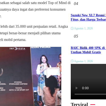
atkan sebagai salah satu model Top of Mind di
04
kuatnya daya ingat dan preferensi konsumen
Suzuki New XL7 Resmi M
.
Fitur, dan Harga Terba
bih dari 35.000 unit penjualan retail. Angka
Agustus 1, 2026
etapi benar-benar menjadi pilihan utama
05
li mobil pertama.
BAIC Bidik 400 SPK di
Undian Mobil Gratis
Agustus 1, 2026
Terviral