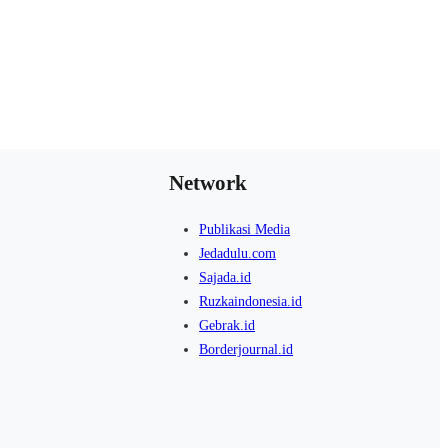
 pada Eksterior
Mengenal Keunggulan Mitsubishi New
Xforce HEV, SUV Hybrid yang Nyaman
dan Efisien
Oleh Hiroshi A.M
Network
Publikasi Media
Jedadulu.com
Sajada.id
Ruzkaindonesia.id
Gebrak.id
Borderjournal.id