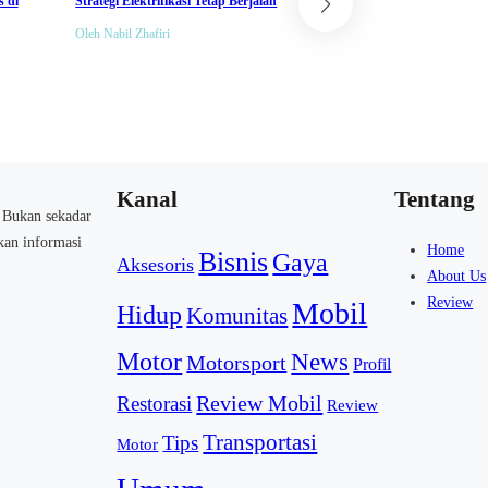
 di
Strategi Elektrifikasi Tetap Berjalan
Premium, Ini Penyegaran
dan Interiornya
Oleh Nabil Zhafiri
Oleh Hiroshi A.M
Kanal
Tentang
. Bukan sekadar
akan informasi
Home
Bisnis
Gaya
Aksesoris
About Us
Review
Mobil
Hidup
Komunitas
Motor
News
Motorsport
Profil
Review Mobil
Restorasi
Review
Transportasi
Tips
Motor