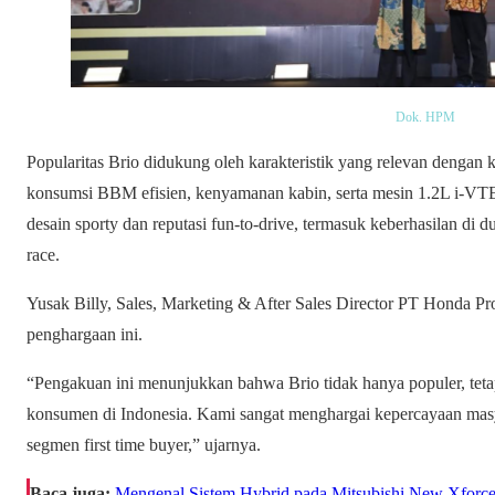
Dok. HPM
Popularitas Brio didukung oleh karakteristik yang relevan dengan 
konsumsi BBM efisien, kenyamanan kabin, serta mesin 1.2L i-VTEC
desain sporty dan reputasi fun-to-drive, termasuk keberhasilan di 
race.
Yusak Billy, Sales, Marketing & After Sales Director PT Honda P
penghargaan ini.
“Pengakuan ini menunjukkan bahwa Brio tidak hanya populer, tetap
konsumen di Indonesia. Kami sangat menghargai kepercayaan masya
segmen first time buyer,” ujarnya.
Baca juga:
Mengenal Sistem Hybrid pada Mitsubishi New Xfor