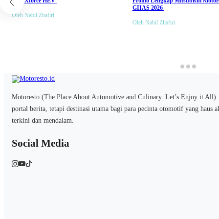
New Xforce HEV
Promo Lengkap Mitsubishi Motors
GIIAS 2026
Oleh Nabil Zhafiri
Oleh Nabil Zhafiri
Motoresto (The Place About Automotive and Culinary. Let’s Enjoy it All)
portal berita, tetapi destinasi utama bagi para pecinta otomotif yang haus 
terkini dan mendalam.
Social Media