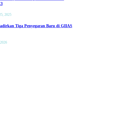
C3
25, 2025
adirkan Tiga Penyegaran Baru di GIIAS
 2026
HEV Tampil Lebih
Mobil