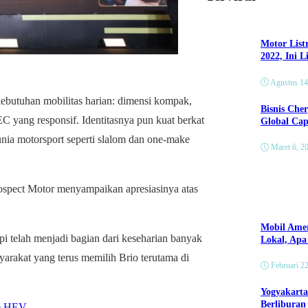
Motor List
2022, Ini 
Agustus 14
kebutuhan mobilitas harian: dimensi kompak,
Bisnis Che
 yang responsif. Identitasnya pun kuat berkat
Global Cap
dunia motorsport seperti slalom dan one-make
Maret 6, 2
rospect Motor menyampaikan apresiasinya atas
Mobil Amer
i telah menjadi bagian dari keseharian banyak
Lokal, Ap
rakat yang terus memilih Brio terutama di
Februari 2
Yogyakarta
Berliburan
ce HEV